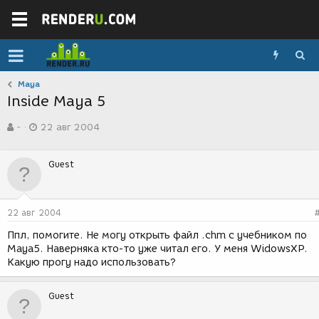
Maya
Inside Maya 5
А
Д
-
22 авг 2004
в
а
т
т
о
а
Guest
р
с
т
о
е
з
м
д
22 авг 2004
ы
а
н
Ппл, помогите. Не могу открыть файл .chm с учебником по
и
Maya5. Наверняка кто-то уже читал его. У меня WidowsXP.
я
Какую прогу надо использовать?
Guest