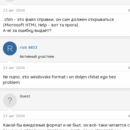
23 авг 2004
.chm - это файл справки, он сам должен открываться
(Microsoft HTML Help - вот та прога).
А чё за ошибку выдаёт?
R
rich 4633
Активный участник
23 авг 2004
Ne nujno, eto windovskii format i on doljen chitat ego bez
problem
Guest
23 авг 2004
Какой бы виндозный формат и не был, он всё-таки читается с