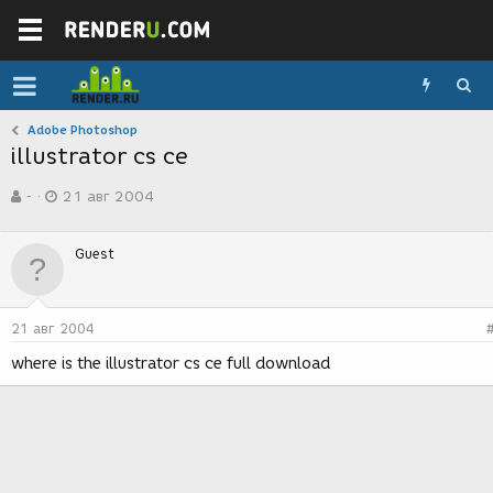
Adobe Photoshop
illustrator cs ce
А
Д
-
21 авг 2004
в
а
т
т
о
а
Guest
р
с
т
о
е
з
м
д
21 авг 2004
ы
а
н
where is the illustrator cs ce full download
и
я