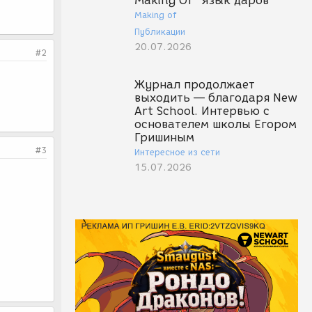
Making Of "Язык даров"
Making of
Публикации
20.07.2026
#2
Журнал продолжает
выходить — благодаря New
Art School. Интервью с
основателем школы Егором
Гришиным
#3
Интересное из сети
15.07.2026