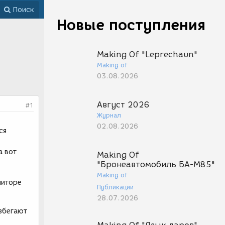
Поиск
Новые поступления
Making Of "Leprechaun"
Making of
03.08.2026
Август 2026
#1
Журнал
02.08.2026
ся
а вот
Making Of
"Бронеавтомобиль БА-М85"
Making of
ниторе
Публикации
28.07.2026
избегают