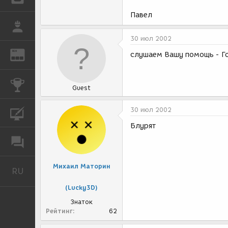
Павел
РАБОТА
30 июл 2002
REN
ЖУРНАЛ
слушаем Вашу помощь - Го
КОНКУРСЫ
Guest
30 июл 2002
КУРСЫ
Блурят
ФОРУМ
Михаил Маторин
RU
Русский
(Lucky3D)
Знаток
Рейтинг
62