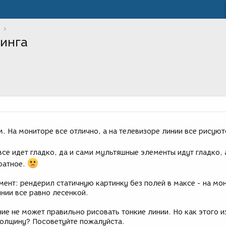
синга
ом. На мониторе все отлично, а на телевизоре линии все рисуют
все идет гладко, да и сами мультяшные элементы идут гладко, 
ратное.
ент: рендерил статичную картинку без полей в максе - на мо
инии все равно лесенкой.
ие не может правильно рисовать тонкие линии. Но как этого 
олщину? Посоветуйте пожалуйста.