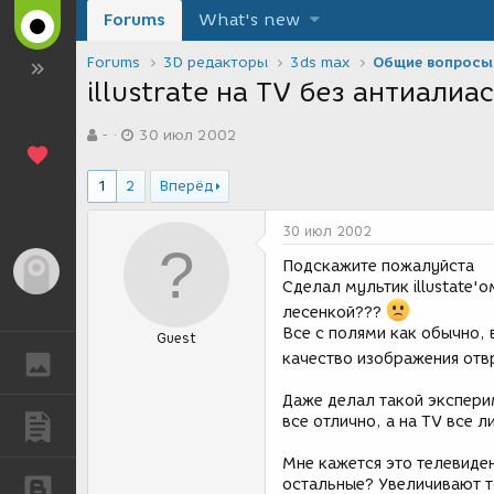
Forums
What's new
Forums
3D редакторы
3ds max
Общие вопросы
illustrate на TV без антиалиа
А
Д
-
30 июл 2002
в
а
т
т
о
а
1
2
Вперёд
р
с
т
о
30 июл 2002
е
з
м
д
Подскажите пожалуйста
Гость
ы
а
Сделал мультик illustate'
н
лесенкой???
и
Все с полями как обычно, 
Guest
я
качество изображения отв
ГАЛЕРЕЯ
Даже делал такой эксперим
все отлично, а на TV все л
ПУБЛИКАЦИИ
Мне кажется это телевиден
остальные? Увеличивают т
БЛОГИ