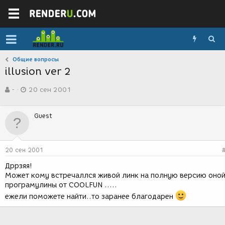
Общие вопросы
illusion ver 2
А
Д
-
20 сен 2001
в
а
т
т
о
а
Guest
р
с
т
о
е
з
м
д
20 сен 2001
ы
а
н
Дррзяя!
и
Может кому встречаллся живой линк на полную версию оно
я
програмулины от СOOLFUN .....
ежели поможете найти..то заранее благодарен