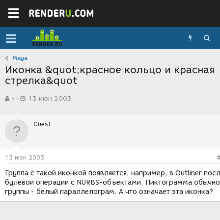
Maya
Иконка &quot;красное кольцо и красная
стрелка&quot
А
Д
-
13 июн 2003
в
а
т
т
о
а
Guest
р
с
т
о
е
з
м
д
13 июн 2003
ы
а
н
Группа с такой иконкой появляется, например, в Outliner пос
и
булевой операции с NURBS-объектами. Пиктограмма обычно
я
группы - белый параллелограм. А что означает эта иконка?