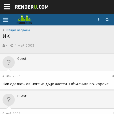
Общие вопросы
ИК
А
Д
-
4 май 2003
в
а
т
т
о
а
Guest
р
с
т
о
е
з
м
д
4 май 2003
ы
а
н
Как сделать ИК ноге из двух частей. Объясните по-короче.
и
я
Guest
4 май 2003