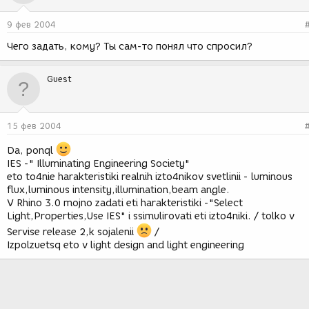
9 фев 2004
Чего задать, кому? Ты сам-то понял что спросил?
Guest
15 фев 2004
Da, ponql
IES -" Illuminating Engineering Society"
eto to4nie harakteristiki realnih izto4nikov svetlinii - luminous
flux,luminous intensity,illumination,beam angle.
V Rhino 3.0 mojno zadati eti harakteristiki -"Select
Light,Properties,Use IES" i ssimulirovati eti izto4niki. / tolko v
Servise release 2,k sojalenii
/
Izpolzuetsq eto v light design and light engineering