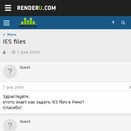
Rhino
IES files
А
Д
-
7 фев 2004
в
а
т
т
о
а
Guest
р
с
т
о
е
з
м
д
7 фев 2004
ы
а
н
Здраствуйте,
и
ктото знает как задатъ IES files в Рино?
я
Спасибо!
Guest