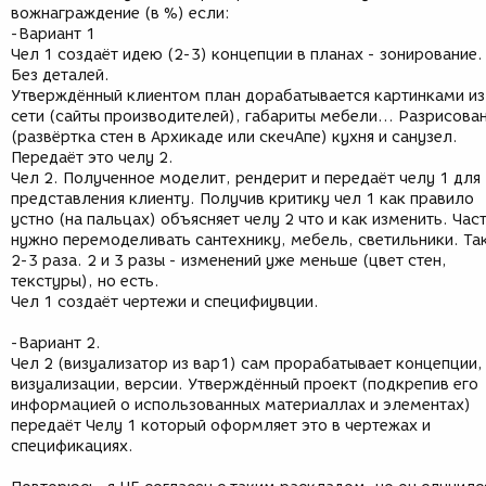
вожнаграждение (в %) если:
-Вариант 1
Чел 1 создаёт идею (2-3) концепции в планах - зонирование.
Без деталей.
Утверждённый клиентом план дорабатывается картинками из
сети (сайты производителей), габариты мебели... Разрисова
(развёртка стен в Архикаде или скечАпе) кухня и санузел.
Передаёт это челу 2.
Чел 2. Полученное моделит, рендерит и передаёт челу 1 для
представления клиенту. Получив критику чел 1 как правило
устно (на пальцах) объясняет челу 2 что и как изменить. Час
нужно перемоделивать сантехнику, мебель, светильники. Та
2-3 раза. 2 и 3 разы - изменений уже меньше (цвет стен,
текстуры), но есть.
Чел 1 создаёт чертежи и специфиувции.
-Вариант 2.
Чел 2 (визуализатор из вар1) сам прорабатывает концепции,
визуализации, версии. Утверждённый проект (подкрепив его
информацией о использованных материаллах и элементах)
передаёт Челу 1 который оформляет это в чертежах и
спецификациях.