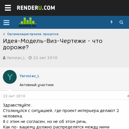
Организация произв. процесса
Идея-Модель-Виз-Чертежи - что
дороже?
А
Д
Yaroslav_L
22 окт 2010
в
а
т
т
о
а
Y
р
с
Yaroslav_L
т
о
Активный участник
е
з
м
д
ы
а
22 окт 2010
н
Здравствуйте.
и
Столкнулся с ситуацией, где проект интерьера делают 2
я
человека.
Я с этим не согласен, но не об этом речь.
Как по- вашему должно распределятся между ними