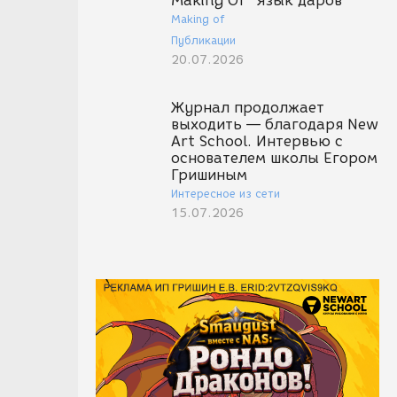
Making Of "Язык даров"
Making of
Публикации
20.07.2026
Журнал продолжает
выходить — благодаря New
Art School. Интервью с
основателем школы Егором
Гришиным
Интересное из сети
15.07.2026