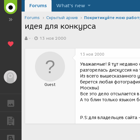
Forums
What's new
Forums
Скрытый архив
Покритикуйте мою работ
идея для конкурса
А
Д
-
13 ноя 2000
в
а
т
т
о
а
13 ноя 2000
р
с
т
о
Уважаемые! Я тут недавно 
е
з
разгорелась дискуссия на 
м
д
Из всего вышесказанного у
Гость
ы
а
берется любая фотография
Guest
н
Москвы)
и
Все это дело отсылается в
я
А то блин только языком б
ГАЛЕРЕЯ
P.S:для владельцев сайта 
ПУБЛИКАЦИИ
БЛОГИ