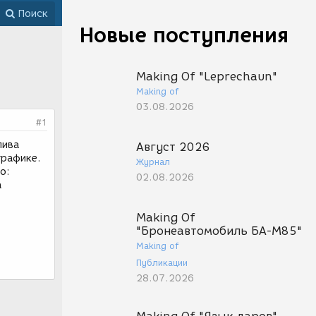
Поиск
Новые поступления
Making Of "Leprechaun"
Making of
03.08.2026
#1
пива
Август 2026
графике.
Журнал
о:
02.08.2026
а
Making Of
"Бронеавтомобиль БА-М85"
Making of
Публикации
28.07.2026