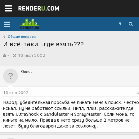
Общие вопросы
И всё-таки...где взять???
А
Д
-
16 июл 2002
в
а
т
т
о
а
Guest
р
с
т
о
е
з
м
д
16 июл 2002
ы
а
н
Народ, убедительная просьба не пинать меня в поиск. Честно
и
искал. Ну не работают ссылки. Пипл, плиз, расскажите где
я
взять UltraShock с SandBlaster и SprayMaster. Если мона, то
киньте на мыло. Правда в него сразу больше 2 метров не
лезет. Буду благодарен даже за ссылочку.