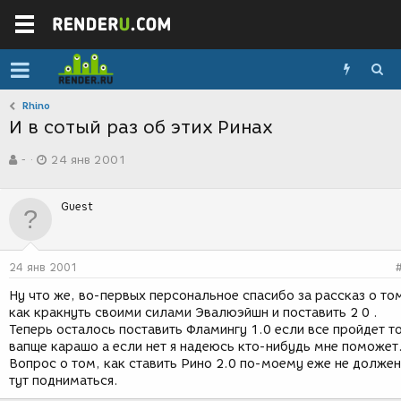
Rhino
И в сотый раз об этих Ринах
А
Д
-
24 янв 2001
в
а
т
т
о
а
Guest
р
с
т
о
е
з
м
д
24 янв 2001
ы
а
н
Ну что же, во-первых персональное спасибо за рассказ о то
и
как кракнуть своими силами Эвалюэйшн и поставить 2 0 .
я
Теперь осталось поставить Фламингу 1.0 если все пройдет т
вапще карашо а если нет я надеюсь кто-нибудь мне поможет
Вопрос о том, как ставить Рино 2.0 по-моему еже не должен
тут подниматься.