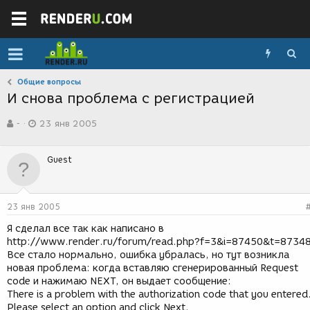
Общие вопросы
И снова проблема с регистрацией
А
Д
-
23 янв 2005
в
а
т
т
о
а
Guest
р
с
т
о
е
з
м
д
23 янв 2005
ы
а
н
Я сделал все так как написано в
и
http://www.render.ru/forum/read.php?f=3&i=87450&t=87348
я
Все стало нормально, ошибка убралась, но тут возникла
новая проблема: когда вставляю сгенерированный Request
code и нажимаю NEXT, он выдает сообщение:
There is a problem with the authorization code that you entered
Please select an option and click Next.