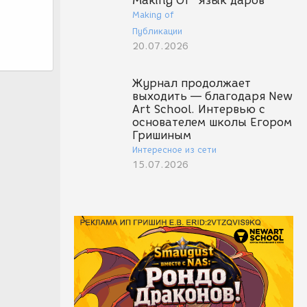
Making Of "Язык даров"
Making of
Публикации
20.07.2026
Журнал продолжает
выходить — благодаря New
Art School. Интервью с
основателем школы Егором
Гришиным
Интересное из сети
15.07.2026