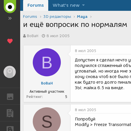
Forums
What's new
Forums
3D редакторы
Maya
и ещё вопросик по нормалям
А
Д
BoBaH
8 июл 2005
в
а
т
т
о
а
8 июл 2005
р
с
B
т
о
Допустим я сделал нечто 
е
з
получился сглаженный объ
м
д
угловатый, но иногда мне
Гость
ы
а
хочу снова чтоб всё было 
н
как будто его долго пинали
BoBaH
и
ЗЫ; майка 6.5 на винде.
я
Активный участник
ГАЛЕРЕЯ
Рейтинг
5
8 июл 2005
ПУБЛИКАЦИИ
S
Попробуй
Modify > Freeze Transormat
БЛОГИ