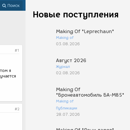
Поиск
Новые поступления
Making Of "Leprechaun"
Making of
03.08.2026
#1
Август 2026
Журнал
том я
02.08.2026
лучается
Making Of
"Бронеавтомобиль БА-М85"
Making of
Публикации
#2
28.07.2026