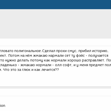
угловато полигональное.Сделал прохи смус, прибил историю,
ект. Потом на нём жмакаю нармали сет ту фэйс - получается
 это нужно делать потому как нормали хорошо расправляет. По
гладенько - жмакаю нормали - олл софт, и у меня предмет по
. Что это за глюк и как лечится??
ion