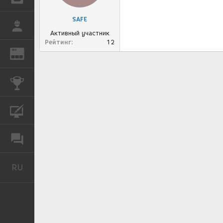
SAFE
РАБОТА
Активный участник
Рейтинг
12
REN
ЖУРНАЛ
КОНКУРСЫ
КУРСЫ
ФОРУМ
RU
Русский