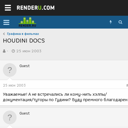
Графика в фильмах
HOUDINI DOCS
А
Д
-
25 июн 2003
в
а
т
т
о
а
Guest
р
с
т
о
е
з
м
д
25 июн 2003
ы
а
н
Уважаемые! А не встречались ли кому-нить хэлпы/
и
документация/туторы по Гудини? Буду премного благодарен
я
Guest