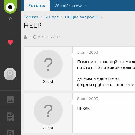
Forums
What's new
Forums
3D-арт
Общие вопросы
HELP
А
Д
-
5 окт 2003
в
а
т
т
о
а
5 окт 2003
р
с
т
о
Помогите пожалуйста моло
е
з
на этот, то на какой можн
м
д
Гость
ы
а
//прим модератора
Guest
н
флуд и грубость - нонсенс
и
я
ГАЛЕРЕЯ
8 окт 2003
Никак
ПУБЛИКАЦИИ
Guest
БЛОГИ