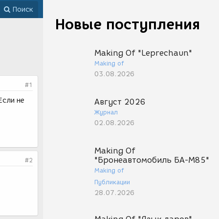
Поиск
Новые поступления
Making Of "Leprechaun"
Making of
03.08.2026
#1
Если не
Август 2026
Журнал
02.08.2026
Making Of
"Бронеавтомобиль БА-М85"
#2
Making of
Публикации
28.07.2026