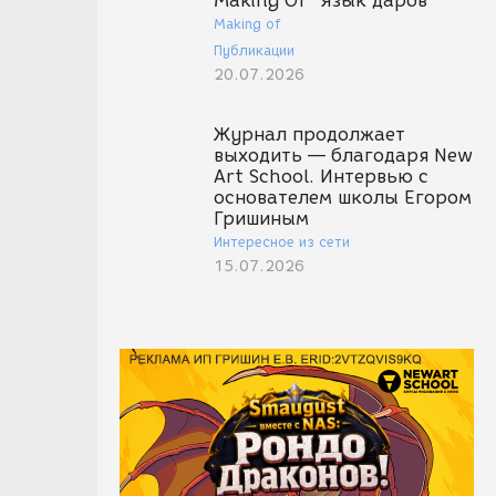
Making Of "Язык даров"
Making of
Публикации
20.07.2026
Журнал продолжает
выходить — благодаря New
Art School. Интервью с
основателем школы Егором
Гришиным
Интересное из сети
15.07.2026