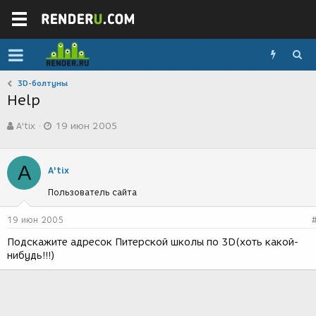
3D-болтуны
Help
А
Д
A'tix
19 июн 2005
в
а
т
т
о
а
A
р
с
A'tix
т
о
Пользователь сайта
е
з
м
д
ы
а
19 июн 2005
н
Подскажите адресок Питерской школы по 3D(хоть какой-
и
нибудь!!!)
я