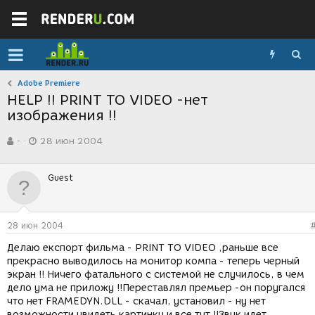
Adobe Premiere
HELP !! PRINT TO VIDEO -нет
изображения !!
А
Д
-
28 июн 2004
в
а
т
т
о
а
Guest
р
с
т
о
е
з
м
д
28 июн 2004
ы
а
н
Делаю експорт фильма - PRINT TO VIDEO ,раньше все
и
прекрасно выводилось на монитор компа - теперь черный
я
экран !! Ничего фатального с системой не случилось, в чем
дело ума не приложу !!Переставлял премьер -он поругался
что нет FRAMEDYN.DLL - скачал, установил - ну нет
возможности увидеть картинку и все тут !!Звук идет