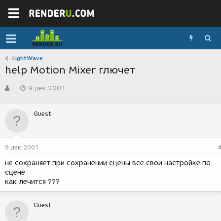
LightWave
help Motion Mixer глючет
А
Д
-
9 дек 2001
в
а
т
т
о
а
Guest
р
с
т
о
е
з
м
д
9 дек 2001
ы
а
н
не сохраняет при сохранении сцены все свои настройке по
и
сцене
я
как лечится ???
Guest