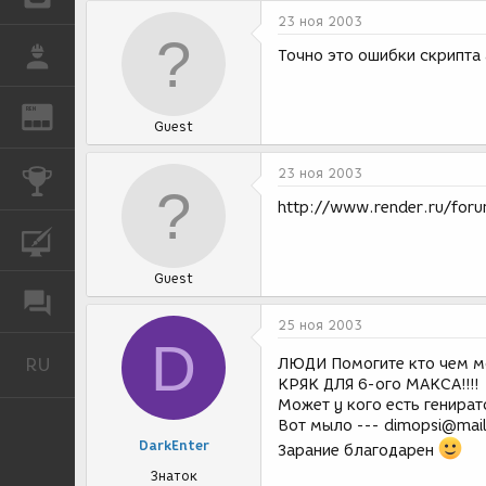
23 ноя 2003
РАБОТА
Точно это ошибки скрипта 
REN
ЖУРНАЛ
Guest
23 ноя 2003
КОНКУРСЫ
http://www.render.ru/for
КУРСЫ
Guest
ФОРУМ
25 ноя 2003
D
RU
ЛЮДИ Помогите кто чем мо
Русский
КРЯК ДЛЯ 6-ого МАКСА!!!!
Может у кого есть генира
Вот мыло --- dimopsi@mail
DarkEnter
Зарание благодарен
Знаток