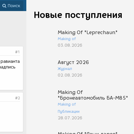
Поиск
Новые поступления
Making Of "Leprechaun"
Making of
03.08.2026
#1
 равианта
Август 2026
надпись
Журнал
02.08.2026
Making Of
"Бронеавтомобиль БА-М85"
#2
Making of
Публикации
28.07.2026