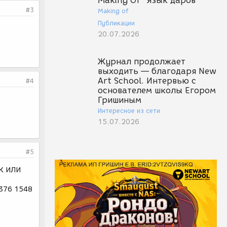
Making Of "Язык даров"
#3
Making of
Публикации
20.07.2026
Журнал продолжает
выходить — благодаря New
Art School. Интервью с
#4
основателем школы Егором
Гришиным
Интересное из сети
15.07.2026
#5
К ИЛИ
8376 1548