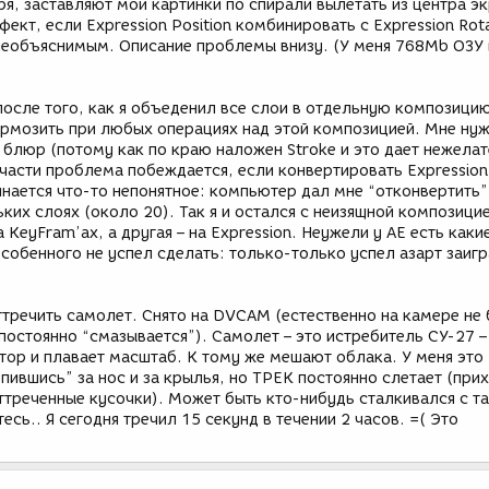
оря, заставляют мои картинки по спирали вылетать из центра эк
ект, если Expression Position комбинировать с Expression Rot
 необъяснимым. Описание проблемы внизу. (У меня 768Mb ОЗУ 
после того, как я объеденил все слои в отдельную композици
рмозить при любых операциях над этой композицией. Мне нуж
блюр (потому как по краю наложен Stroke и это дает нежела
тчасти проблема побеждается, если конвертировать Expression
инается что-то непонятное: компьютер дал мне “отконвертить”
ьких слоях (около 20). Так я и остался с неизящной композицие
 KeyFram’ах, а другая – на Expression. Неужели у AE есть каки
особенного не успел сделать: только-только успел азарт заиг
ттречить самолет. Снято на DVCAM (естественно на камере не
постоянно “смазывается”). Самолет – это истребитель СУ-27 –
тор и плавает масштаб. К тому же мешают облака. У меня это
пившись” за нос и за крылья, но ТРЕК постоянно слетает (при
оттреченные кусочки). Может быть кто-нибудь сталкивался с 
сь.. Я сегодня тречил 15 секунд в течении 2 часов. =( Это