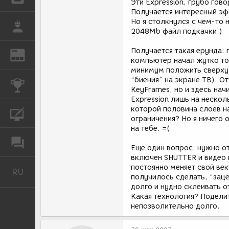
Эти Expression, грубо гов
Получается интересный эфф
Но я столкнулся с чем-то
РАБОТА
2048Mb файл подкачки.)
Получается такая ерунда: 
REN
ЖУРНАЛ
компьютер начал жутко то
минимум положить сверху 
“биения” на экране ТВ). О
КОНКУРСЫ
KeyFrames, но и здесь нач
Expression лишь на нескол
которой половина слоев на
КУРСЫ
ограничения? Но я ничего 
на тебе. =(
ФОРУМ
Еще один вопрос: нужно о
включен SHUTTER и видео 
постоянно меняет свой век
RU
Русский
получилось сделать, “заце
долго и нудно склеивать 
Какая технология? Поделите
непозволительно долго.