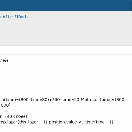
 After Effects
блем.
h.sin(time)*(800-time*80)+360+time*50,Math.cos(time)*(800-
1000]
n. (40 слоев):
mp.layer(this_layer, -1).position.value_at_time(time - 1)