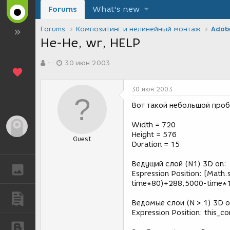
Forums
What's new
Forums
Композитинг и нелинейный монтаж
Adobe
He-He, wr, HELP
А
Д
-
30 июн 2003
в
а
т
т
о
а
30 июн 2003
р
с
т
о
Вот такой небольшой про
е
з
м
д
Width = 720
Гость
ы
а
Height = 576
Guest
н
Duration = 15
и
я
Ведущий слой (N1) 3D on:
ГАЛЕРЕЯ
Espression Position: [Mat
time*80)+288,5000-time*
ПУБЛИКАЦИИ
Ведомые слои (N > 1) 3D o
Expression Position: this_co
БЛОГИ