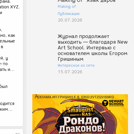
Making Of "Язык даров"
рана.
Making of
ation XYZ.
и
Публикации
20.07.2026
ю,
но, как
Журнал продолжает
тельные
выходить — благодаря New
 в
Art School. Интервью с
основателем школы Егором
й, у
Гришиным
е-то
Интересное из сети
рать и…
15.07.2026
 был
ходится
таким…