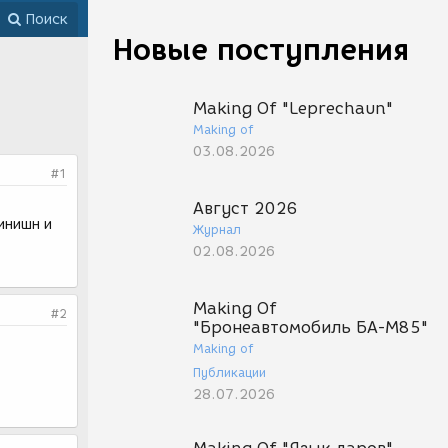
Поиск
Новые поступления
Making Of "Leprechaun"
Making of
03.08.2026
#1
Август 2026
инишн и
Журнал
02.08.2026
Making Of
#2
"Бронеавтомобиль БА-М85"
Making of
Публикации
28.07.2026