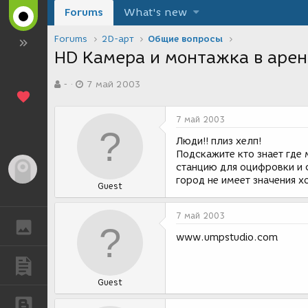
Forums
What's new
Forums
2D-арт
Общие вопросы
HD Камера и монтажка в аре
А
Д
-
7 май 2003
в
а
т
т
о
а
7 май 2003
р
с
т
о
Люди!! плиз хелп!
е
з
Подскажите кто знает где
м
д
станцию для оцифровки и с
Гость
ы
а
город не имеет значения х
Guest
н
и
я
7 май 2003
ГАЛЕРЕЯ
www.umpstudio.com
ПУБЛИКАЦИИ
Guest
БЛОГИ