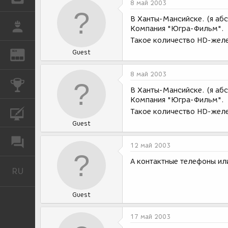
8 май 2003
В Ханты-Мансийске. (я аб
РАБОТА
Компания "Югра-Фильм".
Такое количество HD-желе
Guest
REN
ЖУРНАЛ
8 май 2003
КОНКУРСЫ
В Ханты-Мансийске. (я аб
Компания "Югра-Фильм".
Такое количество HD-желе
КУРСЫ
Guest
ФОРУМ
12 май 2003
А контактные телефоны ил
RU
Русский
Guest
17 май 2003