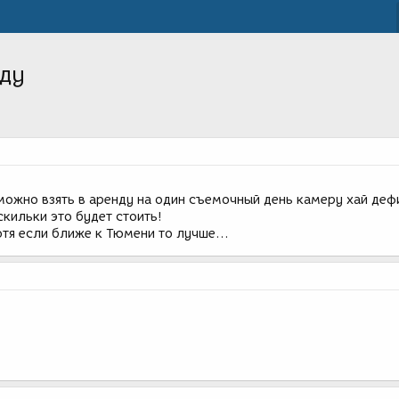
нду
 можно взять в аренду на один съемочный день камеру хай деф
кильки это будет стоить!
отя если ближе к Тюмени то лучше...