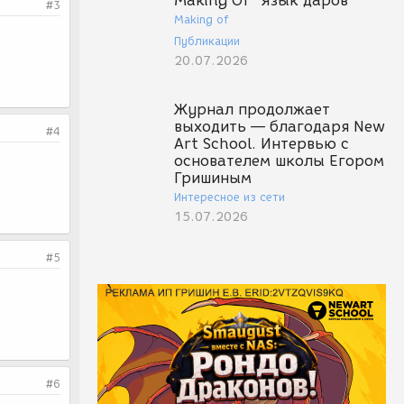
Making Of "Язык даров"
#3
Making of
Публикации
20.07.2026
Журнал продолжает
выходить — благодаря New
#4
Art School. Интервью с
основателем школы Егором
Гришиным
Интересное из сети
15.07.2026
#5
#6