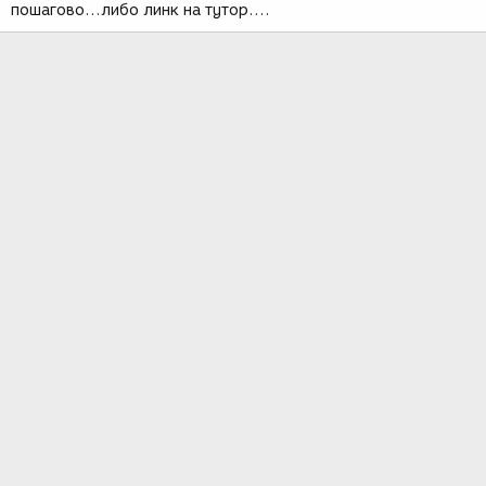
пошагово...либо линк на тутор....