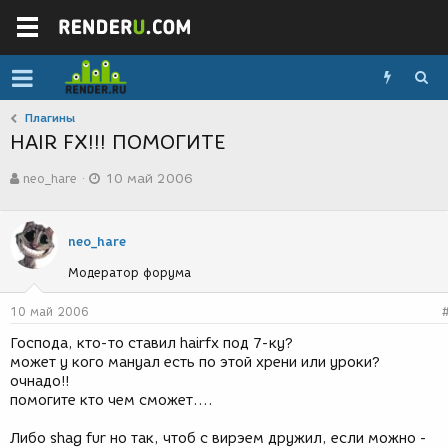
Плагины
HAIR FX!!! ПОМОГИТЕ
А
Д
neo_hare
10 май 2006
в
а
т
т
о
а
р
с
neo_hare
т
о
Модератор форума
е
з
м
д
ы
а
10 май 2006
н
Господа, кто-то ставил hairfx под 7-ку?
и
может у кого мануал есть по этой хрени или уроки?
я
очнадо!!
помогите кто чем сможет....
Либо shag fur но так, чтоб с вирэем дружил, если можно -