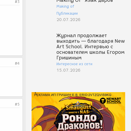
Making Of "Язык даров"
#3
Making of
Публикации
20.07.2026
Журнал продолжает
выходить — благодаря New
Art School. Интервью с
основателем школы Егором
Гришиным
#4
Интересное из сети
15.07.2026
#5