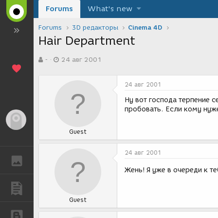
Forums
What's new
Forums
3D редакторы
Cinema 4D
Hair Department
А
Д
-
24 авг 2001
в
а
т
т
о
а
24 авг 2001
р
с
т
о
Ну вот господа терпение с
е
з
пробовать. Если кому нуж
м
д
Гость
ы
а
Guest
н
и
я
24 авг 2001
ГАЛЕРЕЯ
Жень! Я уже в очереди к т
ПУБЛИКАЦИИ
Guest
БЛОГИ