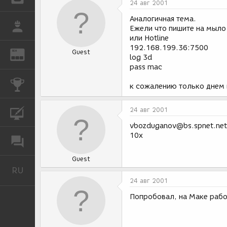
24 авг 2001
Аналогичная тема.
РАБОТА
Ежели что пишите на мыло
или Hotline
192.168.199.36:7500
Guest
REN
ЖУРНАЛ
log 3d
pass mac
КОНКУРСЫ
к сожалению только днем 
24 авг 2001
КУРСЫ
vbozduganov@bs.spnet.net
10x
ФОРУМ
Guest
RU
Русский
24 авг 2001
Попробовал, на Маке рабо