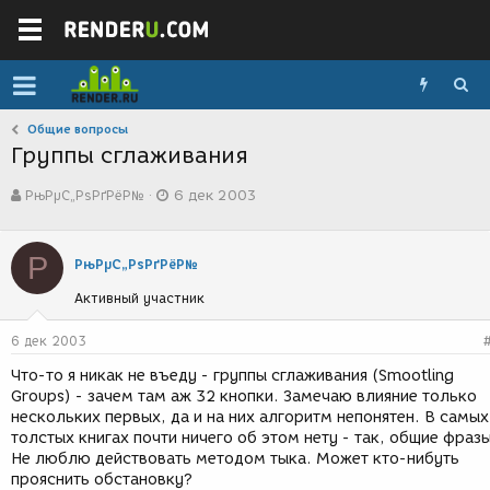
Общие вопросы
Группы сглаживания
А
Д
РњРµС„РѕРґРёР№
6 дек 2003
в
а
т
т
о
а
Р
р
с
РњРµС„РѕРґРёР№
т
о
Активный участник
е
з
м
д
ы
а
6 дек 2003
н
Что-то я никак не въеду - группы сглаживания (Smootling
и
Groups) - зачем там аж 32 кнопки. Замечаю влияние только
я
нескольких первых, да и на них алгоритм непонятен. В самых
толстых книгах почти ничего об этом нету - так, общие фразы
Не люблю действовать методом тыка. Может кто-нибуть
прояснить обстановку?