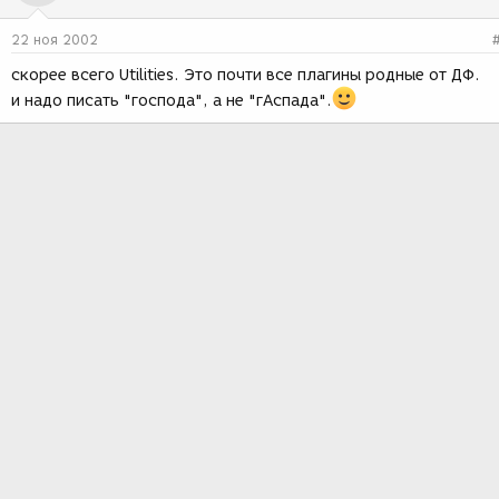
22 ноя 2002
скорее всего Utilities. Это почти все плагины родные от ДФ.
и надо писать "господа", а не "гАспада".