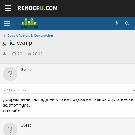
Eyeon Fusion & Generation
grid warp
А
Д
-
22 ноя 2002
в
а
т
т
о
а
Guest
р
с
т
о
е
з
м
д
22 ноя 2002
ы
а
н
добрый день гаспада.ни кто не подскажет какой dfp отвечае
и
за этот тулз.
я
спасибо.
Guest