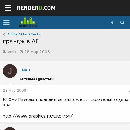
Adobe After Effects
грандж в АЕ
А
Д
Jamis
28 мар 2006
в
а
т
т
о
а
J
р
с
Jamis
т
о
Активный участник
е
з
м
д
ы
а
28 мар 2006
н
КТОНИТЬ может поделиться опытом как такое можно сдела
и
в АЕ
я
http://www.graphics.ru/tutor/54/