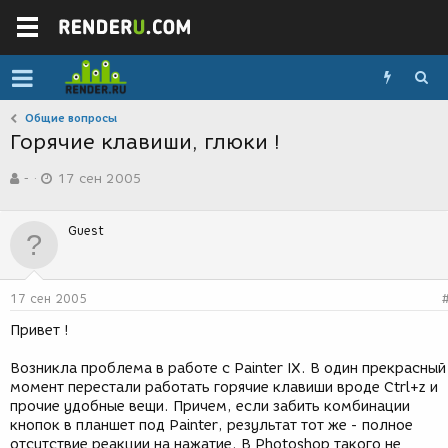
Общие вопросы
Горячие клавиши, глюки !
А
Д
-
17 сен 2005
в
а
т
т
о
а
Guest
р
с
т
о
е
з
м
д
17 сен 2005
ы
а
н
Привет !
и
я
Возникла проблема в работе с Painter IX. В один прекрасный
момент перестали работать горячие клавиши вроде Ctrl+z и
прочие удобные вещи. Причем, если забить комбинации
кнопок в планшет под Painter, результат тот же - полное
отсутствие реакции на нажатие. В Photoshop такого не