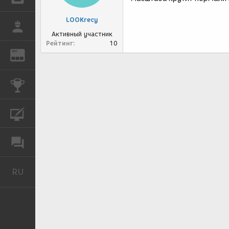
LOOKrecy
РАБОТА
Активный участник
Рейтинг
10
REN
ЖУРНАЛ
КОНКУРСЫ
КУРСЫ
ФОРУМ
RU
Русский