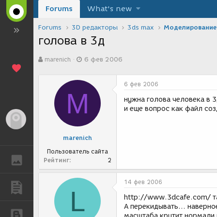
Forums
What's new
Forums
3D редакторы
3ds max
Моделирование
голова в 3д
А
Д
marenich
6 фев 2006
в
а
т
т
о
а
6 фев 2006
р
с
M
т
о
нужна голова человека в 3
е
з
и еще вопрос как файл соз
м
д
Гость
ы
а
н
marenich
и
я
Пользователь сайта
ГАЛЕРЕЯ
Рейтинг
2
14 фев 2006
ПУБЛИКАЦИИ
L
http://www.3dcafe.com/ т
А перекидывать... наверно
БЛОГИ
масштаба крутит нормали