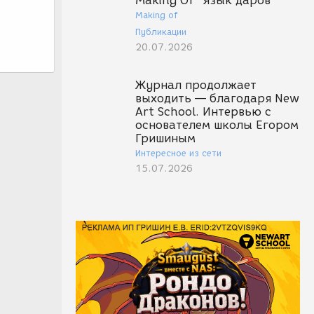
Making Of "Язык даров"
Making of
Публикации
20.07.2026
Журнал продолжает
выходить — благодаря New
Art School. Интервью с
основателем школы Егором
Гришиным
Интересное из сети
15.07.2026