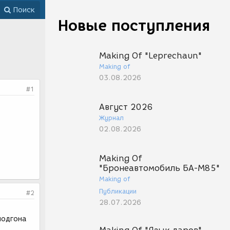
Поиск
Новые поступления
Making Of "Leprechaun"
Making of
03.08.2026
#1
Август 2026
Журнал
02.08.2026
Making Of
"Бронеавтомобиль БА-М85"
Making of
Публикации
#2
28.07.2026
подгона