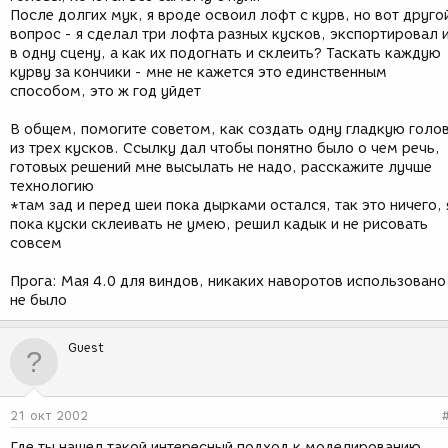
После долгих мук, я вроде освоил лофт с курв, но вот друго
вопрос - я сделал три лофта разных кусков, экспортировал 
в одну сцену, а как их подогнать и склеить? Таскать каждую
курву за кончики - мне не кажется это единственным
способом, это ж год уйдет
В общем, помогите советом, как создать одну гладкую голо
из трех кусков. Ссылку дал чтобы понятно было о чем речь,
готовых решений мне высылать не надо, расскажите лучше
технологию
*там зад и перед шеи пока дырками остался, так это ничего, 
пока куски склеивать не умею, решил кадык и не рисовать
совсем
Прога: Мая 4.0 для виндов, никаких наворотов использовано
не было
Guest
21 окт 2002
Где ты нашел такой интересный подход к моделированию