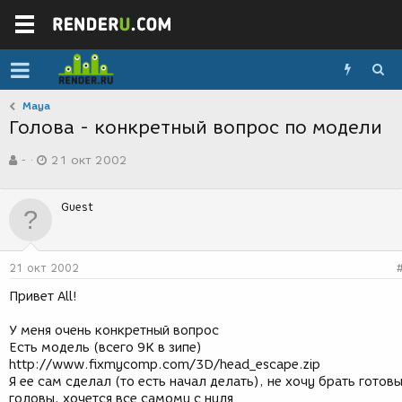
Maya
Голова - конкретный вопрос по модели
А
Д
-
21 окт 2002
в
а
т
т
о
а
Guest
р
с
т
о
е
з
м
д
21 окт 2002
ы
а
н
Привет All!
и
я
У меня очень конкретный вопрос
Есть модель (всего 9К в зипе)
http://www.fixmycomp.com/3D/head_escape.zip
Я ее сам сделал (то есть начал делать), не хочу брать готов
головы, хочется все самому с нуля