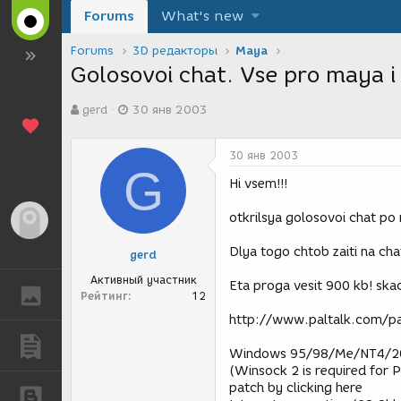
Forums
What's new
Forums
3D редакторы
Maya
Golosovoi chat. Vse pro maya i 
А
Д
gerd
30 янв 2003
в
а
т
т
о
а
30 янв 2003
р
с
G
т
о
Hi vsem!!!
е
з
м
д
otkrilsya golosovoi chat po
Гость
ы
а
н
Dlya togo chtob zaiti na ch
gerd
и
я
Активный участник
Eta proga vesit 900 kb! ska
ГАЛЕРЕЯ
Рейтинг
12
http://www.paltalk.com/p
ПУБЛИКАЦИИ
Windows 95/98/Me/NT4/20
(Winsock 2 is required for 
patch by clicking here
БЛОГИ