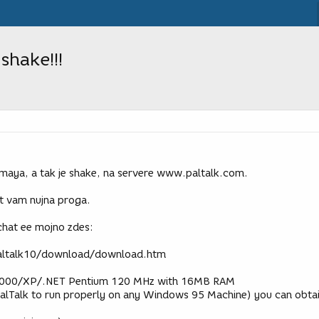
shake!!!
 maya, a tak je shake, na servere www.paltalk.com.
at vam nujna proga.
chat ee mojno zdes:
altalk10/download/download.htm
00/XP/.NET Pentium 120 MHz with 16MB RAM
PalTalk to run properly on any Windows 95 Machine) you can obtai