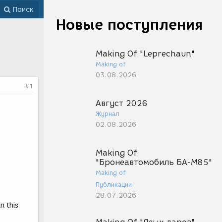
Поиск
Новые поступления
Making Of "Leprechaun"
Making of
03.08.2026
#1
Август 2026
Журнал
02.08.2026
Making Of
"Бронеавтомобиль БА-М85"
Making of
Публикации
28.07.2026
n this