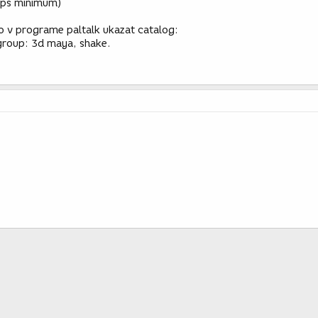
bps minimum)
no v programe paltalk ukazat catalog:
group: 3d maya, shake.