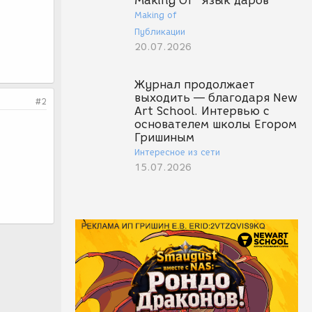
Making Of "Язык даров"
Making of
Публикации
20.07.2026
Журнал продолжает
выходить — благодаря New
#2
Art School. Интервью с
основателем школы Егором
Гришиным
Интересное из сети
15.07.2026