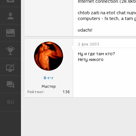
Internet connection (28.8k
chtob zaiti na etot chat nuj
РАБОТА
computers - hi tech, a tam 
udachi!
REN
ЖУРНАЛ
2 фев 2003
КОНКУРСЫ
Ну и где там кто?
Нету никого
КУРСЫ
R-r-r
ФОРУМ
Мастер
Рейтинг
136
RU
Русский