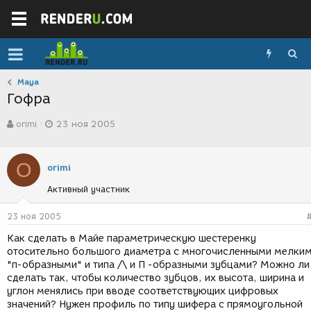
Maya
Гофра
А
Д
orimi
23 ноя 2005
в
а
т
т
о
а
O
р
с
orimi
т
о
Активный участник
е
з
м
д
ы
а
23 ноя 2005
н
Как сделать в Майе параметрическую шестеренку
и
отосительно большого диаметра с многочисленными мелки
я
"п-образными" и типа /\ и П -образными зубцами? Можно ли
сделать так, чтобы количество зубцов, их высота, ширина и
углон менялись при вводе соответствующих цифровых
значений? Нужен профиль по типу шифера с прямоугольной