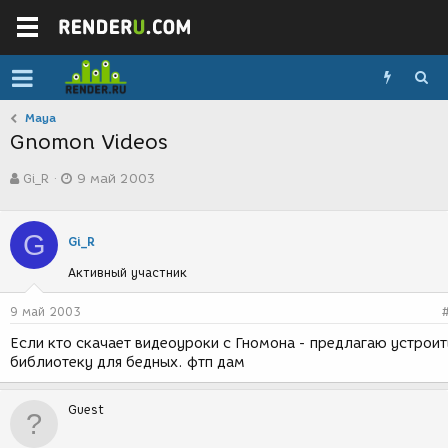
Maya
Gnomon Videos
А
Д
Gi_R
9 май 2003
в
а
т
т
о
а
G
р
с
Gi_R
т
о
Активный участник
е
з
м
д
ы
а
9 май 2003
н
Если кто скачает видеоуроки с Гномона - предлагаю устроит
и
библиотеку для бедных. фтп дам
я
Guest