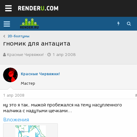
2D-болтуны
гномик для антацита
А
Д
Красные Чирвяжки!
1 апр 2008
в
а
т
т
о
а
р
с
Красные Чирвяжки!
т
о
Мастер
е
з
м
д
ы
а
1 апр 2008
н
ну это я так, мыжой пробежался на тему насупленного
и
малчика с надутыми щечками...
я
Вложения