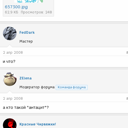
657300.jpg
62,9 КБ
Просмотров: 248
FedDark
Мастер
2 апр 2008
и что?
ZElena
Модератор форума
Команда форума
2 апр 2008
а кто такой "антацит"?
Красные Чирвяжки!