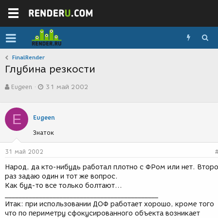
FinalRender
Глубина резкости
А
Д
Eugeen
31 май 2002
в
а
т
т
о
а
E
р
с
Eugeen
т
о
Знаток
е
з
м
д
ы
а
31 май 2002
н
Народ, да кто-нибудь работал плотно с ФРом или нет. Втор
и
раз задаю один и тот же вопрос.
я
Как буд-то все только болтают...
_____________________________________________
Итак: при использовании ДОФ работает хорошо, кроме того
что по периметру сфокусированного объекта возникает