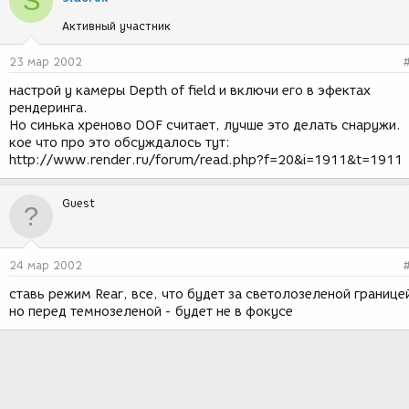
S
Активный участник
23 мар 2002
настрой у камеры Depth of field и включи его в эфектах
рендеринга.
Но синька хреново DOF считает, лучше это делать снаружи.
кое что про это обсуждалось тут:
http://www.render.ru/forum/read.php?f=20&i=1911&t=1911
Guest
24 мар 2002
ставь режим Rear, все, что будет за светолозеленой границе
но перед темнозеленой - будет не в фокусе