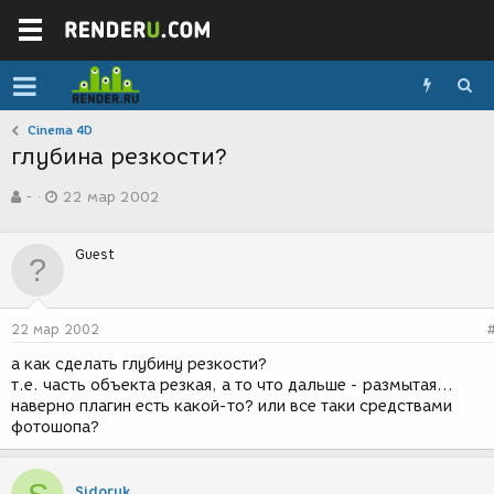
Cinema 4D
глубина резкости?
А
Д
-
22 мар 2002
в
а
т
т
о
а
Guest
р
с
т
о
е
з
м
д
22 мар 2002
ы
а
н
а как сделать глубину резкости?
и
т.е. часть объекта резкая, а то что дальше - размытая...
я
наверно плагин есть какой-то? или все таки средствами
фотошопа?
Sidoruk