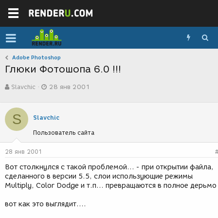
Adobe Photoshop
Глюки Фотошопа 6.0 !!!
А
Д
Slavchic
28 янв 2001
в
а
т
т
о
а
S
р
с
Slavchic
т
о
Пользователь сайта
е
з
м
д
ы
а
28 янв 2001
н
Вот столкнулся с такой проблемой... - при открытии файла,
и
сделанного в версии 5.5, слои использующие режимы
я
Multiply, Color Dodge и т.п... превращаются в полное дерьмо 
вот как это выглядит....