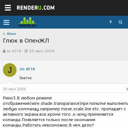
Rhino
Глюк в ОпенЖЛ
А
Д
Jin 4518
20 июл 2004
в
а
т
т
о
а
J
р
с
Jin 4518
т
о
Знаток
е
з
м
д
ы
а
20 июл 2004
н
Рино3.В любом режиме
и
отображения(wire,shade,transparance)при попытке выполнит
я
любую комманду,например move,scale,line etc. пропадает с
активного экрана все,кроме того ,к чему применяется
команда.Появляется только после окончания
команды.Работать невозможно.В чем дело?