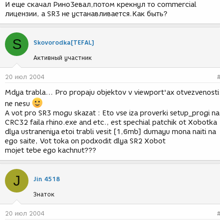
И еще скачал Рино3евал,потом крекнул то commercial
лицензии, а SR3 не устанавливается.Как быть?
S
Skovorodka[TEFAL]
Активный участник
20 июл 2004
Mdya trabla... Pro propaju objektov v viewport'ax otvezvenosti
ne nesu
A vot pro SR3 mogu skazat : Eto vse iza proverki setup_progi na
CRC32 faila rhino.exe and etc., est spechial patchik ot Xobotka
dlya ustraneniya etoi trabli vesit [1,6mb] dumayu mona naiti na
ego saite, Vot toka on podxodit dlya SR2 Xobot
mojet tebe ego kachnut???
J
Jin 4518
Знаток
20 июл 2004