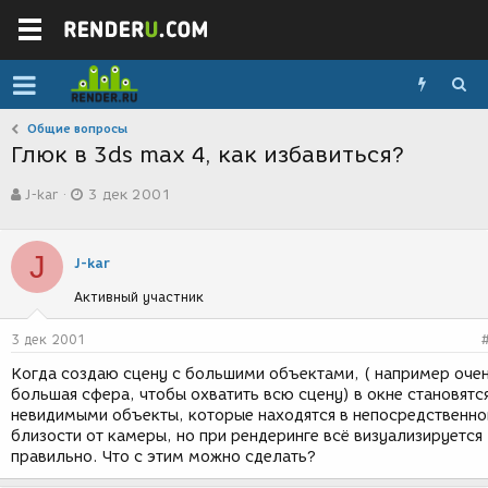
Общие вопросы
Глюк в 3ds max 4, как избавиться?
А
Д
J-kar
3 дек 2001
в
а
т
т
о
а
J
р
с
J-kar
т
о
Активный участник
е
з
м
д
ы
а
3 дек 2001
н
Когда создаю сцену с большими объектами, ( например оче
и
большая сфера, чтобы охватить всю сцену) в окне становятс
я
невидимыми объекты, которые находятся в непосредственно
близости от камеры, но при рендеринге всё визуализируется
правильно. Что с этим можно сделать?