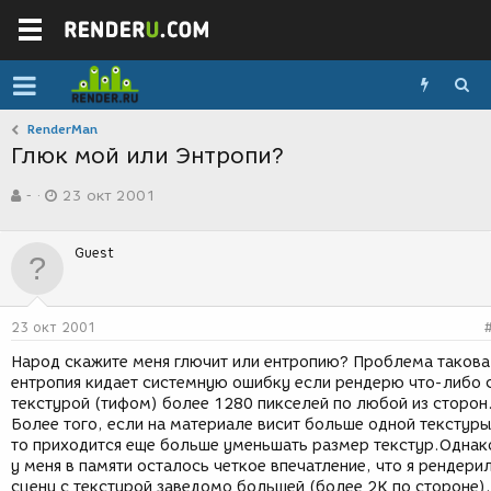
RenderMan
Глюк мой или Энтропи?
А
Д
-
23 окт 2001
в
а
т
т
о
а
Guest
р
с
т
о
е
з
м
д
23 окт 2001
ы
а
н
Народ скажите меня глючит или ентропию? Проблема такова
и
ентропия кидает системную ошибку если рендерю что-либо 
я
текстурой (тифом) более 1280 пикселей по любой из сторон
Более того, если на материале висит больше одной текстуры
то приходится еще больше уменьшать размер текстур.Однак
у меня в памяти осталось четкое впечатление, что я рендери
сцену с текстурой заведомо большей (более 2К по стороне).