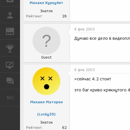
Михаил Куркубет
Знаток
РАБОТА
Рейтинг
26
6 фев 2003
REN
ЖУРНАЛ
Думаю все дело в видеопл
КОНКУРСЫ
Guest
КУРСЫ
6 фев 2003
>сейчас 4.2 стоит
ФОРУМ
это баг криво крякнутого 
RU
Русский
Михаил Маторин
(Lucky3D)
Знаток
Рейтинг
62