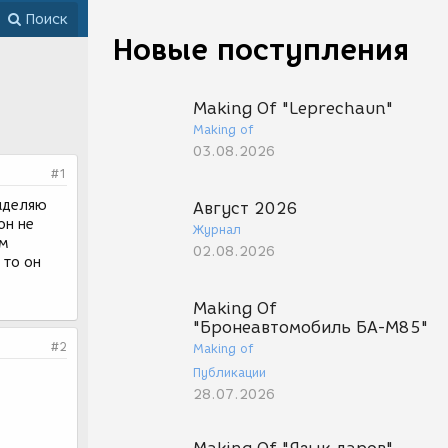
Поиск
Новые поступления
Making Of "Leprechaun"
Making of
03.08.2026
#1
выделяю
Август 2026
он не
Журнал
ем
02.08.2026
 то он
Making Of
"Бронеавтомобиль БА-М85"
#2
Making of
Публикации
28.07.2026