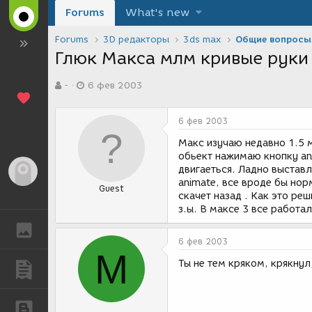
Forums
What's new
Forums
3D редакторы
3ds max
Общие вопросы
Глюк Макса млм кривые руки
А
Д
-
6 фев 2003
в
а
т
т
о
а
6 фев 2003
р
с
т
о
Макс изучаю недавно 1.5 
е
з
обьект нажимаю кнопку an
м
д
двигаеться. Ладно выстав
Гость
ы
а
animate, все вроде бы нор
Guest
н
скачет назад . Как это реш
и
з.ы. В максе 3 все работал
я
ГАЛЕРЕЯ
6 фев 2003
М
Ты не тем кряком, крякнул
ПУБЛИКАЦИИ
БЛОГИ