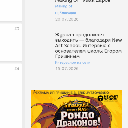
Making Of "Язык даров"
Making of
Публикации
20.07.2026
#3
Журнал продолжает
выходить — благодаря New
Art School. Интервью с
основателем школы Егором
Гришиным
Интересное из сети
15.07.2026
#4