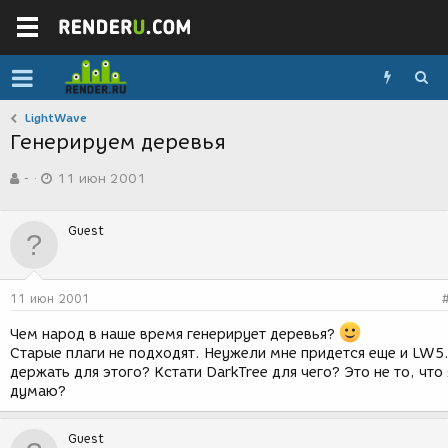
LightWave
Генерируем деревья
А
Д
-
11 июн 2001
в
а
т
т
о
а
Guest
р
с
т
о
е
з
м
д
11 июн 2001
ы
а
н
Чем народ в наше время генерирует деревья?
и
Старые плаги не подходят. Неужели мне придется еще и LW5
я
держать для этого? Кстати DarkTree для чего? Это не то, что 
думаю?
Guest