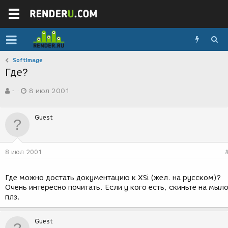
SoftImage
Где?
А
Д
-
8 июл 2001
в
а
т
т
о
а
Guest
р
с
т
о
е
з
м
д
8 июл 2001
ы
а
н
и
Где можно достать документацию к XSi (жел. на русском)?
я
Очень интересно почитать. Если у кого есть, скиньте на мыло
плз.
Guest