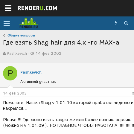
Общие вопросы
Где взять Shag hair для 4.x -го MAX-а
А
Д
Pashkevich
14 фев 2002
в
а
т
т
о
а
P
р
с
Pashkevich
т
о
Активный участник
е
з
м
д
ы
а
14 фев 2002
н
Помогите. Нашел Shag v 1.01.10 который пработал неделю и
и
накрылся...
я
Please !!! Где моно взять такую же или более познию версию
(можно и v 1.01.09 ). НО ГЛАВНОЕ ЧТОБЫ РАБОТАЛА !!!!!!!!!!!!!