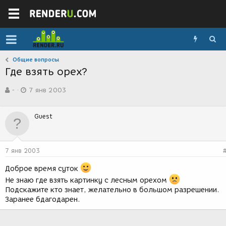
Общие вопросы
Где взять орех?
А
Д
-
7 янв 2003
в
а
т
т
о
а
Guest
р
с
т
о
е
з
м
д
7 янв 2003
ы
а
н
Доброе время суток
и
Не знаю где взять картинку с лесным орехом
я
Подскажите кто знает, желательно в большом разрешении.
Заранее бдагодарен.