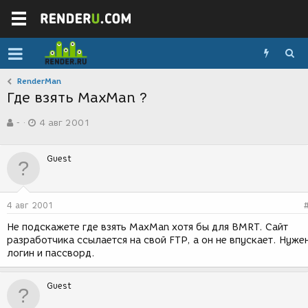
RenderMan
Где взять MaxMan ?
А
Д
-
4 авг 2001
в
а
т
т
о
а
Guest
р
с
т
о
е
з
м
д
4 авг 2001
ы
а
н
Не подскажете где взять MaxMan хотя бы для BMRT. Сайт
и
разработчика ссылается на свой FTP, а он не впускает. Нуже
я
логин и пассворд.
Guest