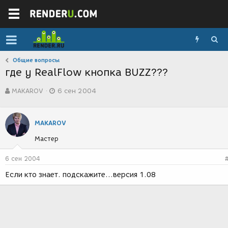
Общие вопросы
где у RealFlow кнопка BUZZ???
А
Д
MAKAROV
6 сен 2004
в
а
т
т
о
а
р
с
MAKAROV
т
о
Мастер
е
з
м
д
ы
а
6 сен 2004
н
Если кто знает. подскажите...версия 1.08
и
я