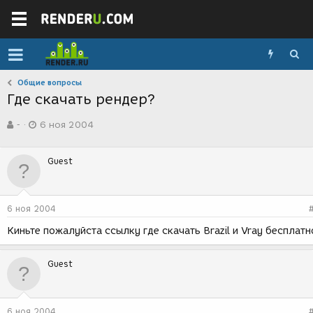
Общие вопросы
Где скачать рендер?
А
Д
-
6 ноя 2004
в
а
т
т
о
а
Guest
р
с
т
о
е
з
м
д
6 ноя 2004
ы
а
н
Киньте пожалуйста ссылку где скачать Brazil и Vray бесплатн
и
я
Guest
6 ноя 2004