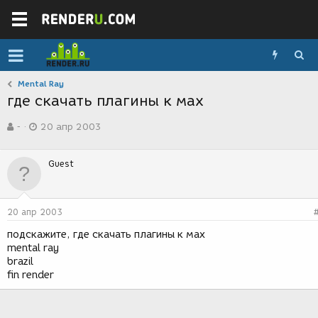
Mental Ray
где скачать плагины к мах
А
Д
-
20 апр 2003
в
а
т
т
о
а
Guest
р
с
т
о
е
з
м
д
20 апр 2003
ы
а
н
подскажите, где скачать плагины к мах
и
mental ray
я
brazil
fin render