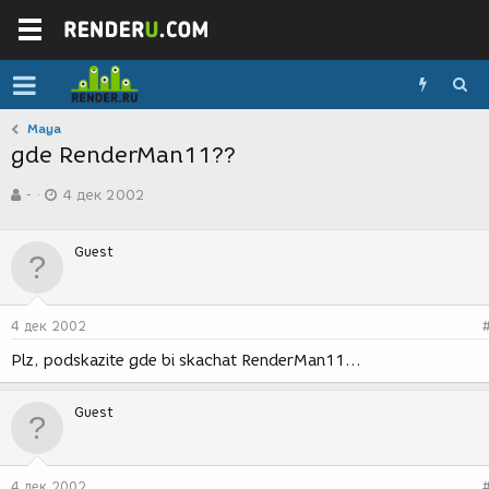
Maya
gde RenderMan11??
А
Д
-
4 дек 2002
в
а
т
т
о
а
Guest
р
с
т
о
е
з
м
д
4 дек 2002
ы
а
н
Plz, podskazite gde bi skachat RenderMan11...
и
я
Guest
4 дек 2002