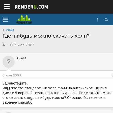
Maya
Где-нибудь можно скачать хелп?
А
Д
-
3 июл 2003
в
а
т
т
о
а
Guest
р
с
т
о
е
з
м
д
3 июл 2003
ы
а
н
Здравствуйте.
и
Ищу просто стандартный хелп Майи на английском. Купил
я
диск с 5 версией, хелп, понятно, вырезан. Подскажите, може
его скачать откуда-нибудь можно? Сколько бы не весил.
Заранее спасибо.